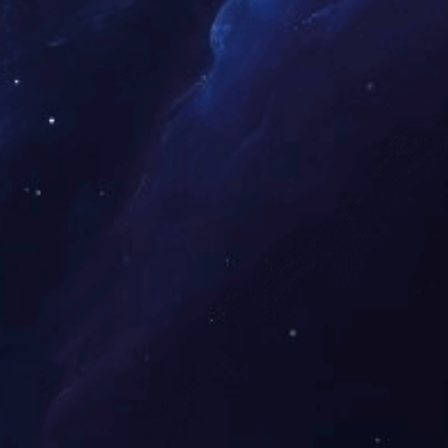
秀
奖项设置有
优秀
部门、
优秀
管理者、
优秀
员工、生产标兵、节
、4名
优秀
员工、生产标兵11名、节约奖部门2个，个人3名，1
角色，身上凝聚
优秀
品质，闪烁榜样之光。他们在工作中奋勇争
路他人。
心
产品展示
厂区环境