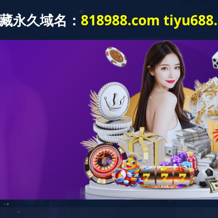
0
首页
关于我们
新闻中心
erials CO., LTD