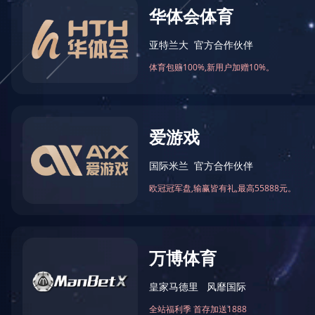
公司新闻
ky平台召
发布日期：20