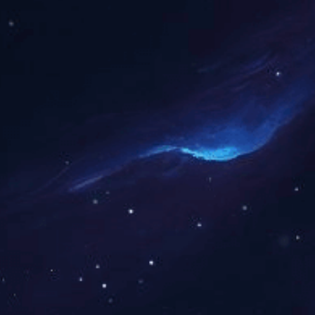
工作总结会后，公司进行了2024年度优秀评选，
优
出贡献奖，本次共评选出2个
优秀
部门、1名
优秀
管理者
奖。他们扎根基层，都在部门内担当着不可或缺的重要
场里的佼佼者，亦是生活中的奋斗者，照亮自己，也引
首页
关于我们
新闻中