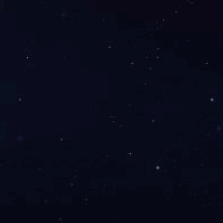
扫码ky平台