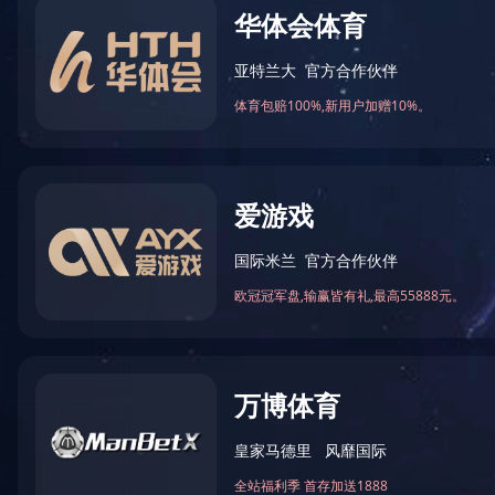
荣誉资质
稀土ky