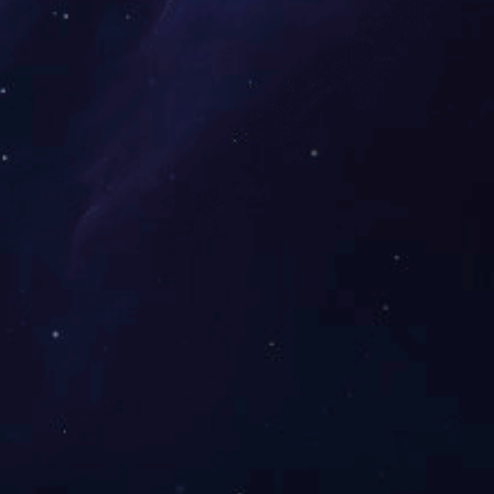
心
产品展示
厂区环境