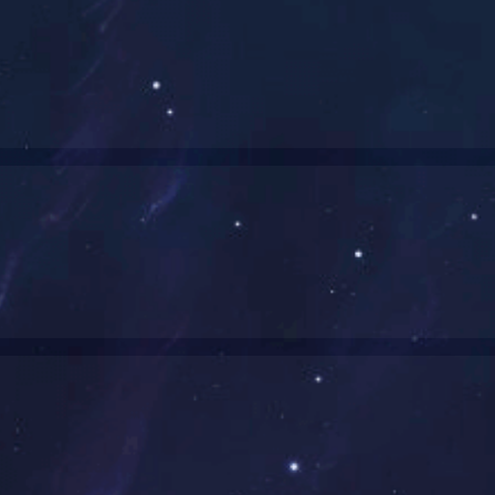
当前位置：
首页
>
关于我
平台（中国）原料混合装置