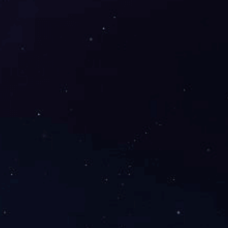
在线留言
招贤纳士
ky平台
扫码ky平台