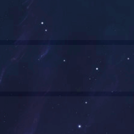
当前位置：
首页
>
关于我
新型稀土电解槽体结构