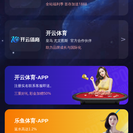
首页
关于我们
新闻中心
产品展
ky平台
联系电话：0472-5352900
市场部电话：0472-5352917/5352919