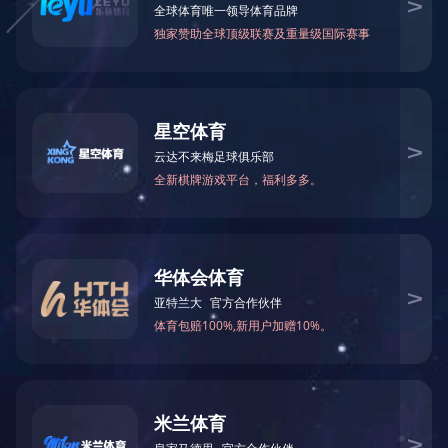
当前
厂区环境
先进的检测设备（原子吸收仪）