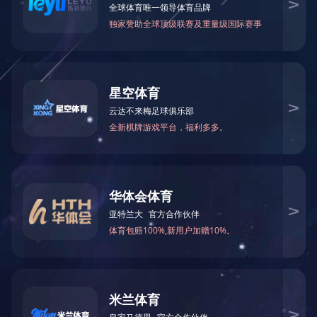
当前位置：
首页
公司新闻
【工会新闻】运动强体魄、同心促发展
稀土高新区24家企业获评包头市绿色制造示范单位