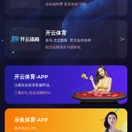
三隆稀有ky平台（中国）材料员工除雪大行动
首页
1
2
末页
首页
关于我们
新闻中心
产品展
ky平台